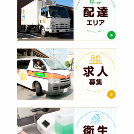
エ
リ
ア
求
人
募
集
衛
生
管
理