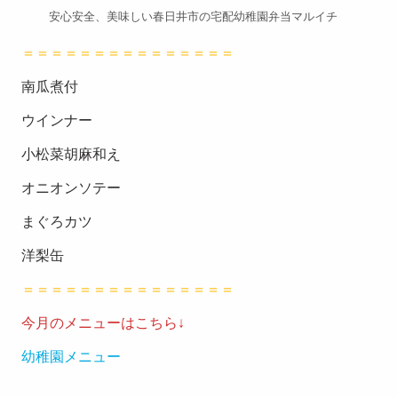
スタッ
安心安全、美味しい春日井市の宅配幼稚園弁当マルイチ
フブロ
＝＝＝＝＝＝＝＝＝＝＝＝＝＝＝
グ
南瓜煮付
よくあ
ウインナー
るご質
小松菜胡麻和え
問
オニオンソテー
衛生管
まぐろカツ
理
洋梨缶
お問い
＝＝＝＝＝＝＝＝＝＝＝＝＝＝＝
合わせ
今月のメニューはこちら↓
会社概
幼稚園メニュー
要
特定商