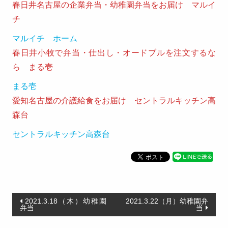
春日井名古屋の企業弁当・幼稚園弁当をお届け マルイ
取引法
チ
に基づ
マルイチ ホーム
く表記
春日井小牧で弁当・仕出し・オードブルを注文するな
ら まる壱
サイト
マップ
まる壱
愛知名古屋の介護給食をお届け セントラルキッチン高
森台
セントラルキッチン高森台
投
2021.3.18（木）幼稚園
2021.3.22（月）幼稚園弁
弁当
当
稿