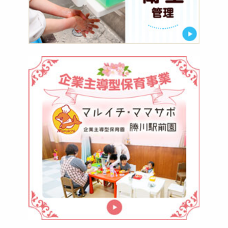
マ
ル
イ
チ・
マ
マ
サ
ポ