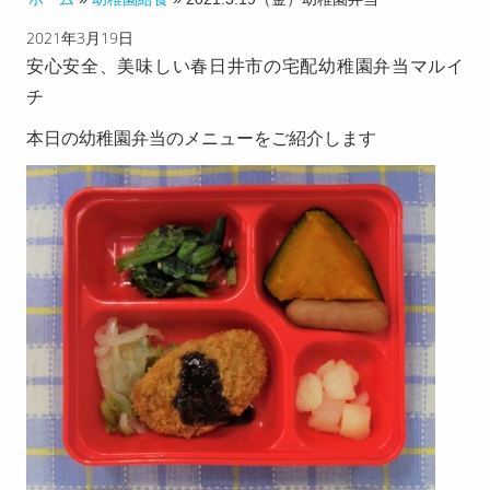
2021年3月19日
チのこ
安心安全、美味しい春日井市の宅配幼稚園弁当マルイ
だわり
チ
配達エ
本日の幼稚園弁当のメニューをご紹介します
リア
お客様
の声
献立メ
ニュー
求人募
集
お知ら
せ