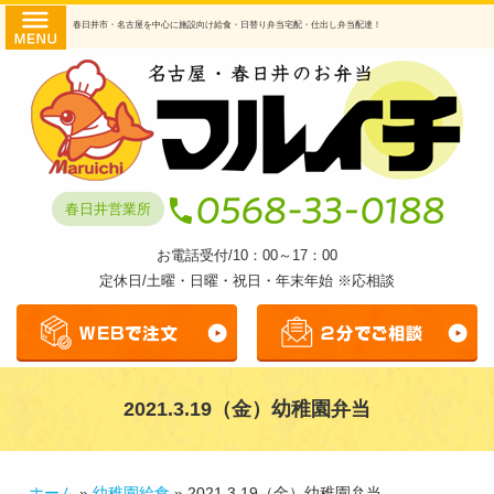
コ
HOME
春日井市・名古屋を中心に施設向け給食・日替り弁当宅配・仕出し弁当配達！
ン
商品・
テ
ン
提供サ
ツ
へ
ービス
ス
日替わ
キ
春日井営業所
ッ
り弁当
プ
お電話受付/10：00～17：00
幼稚園
定休日/土曜・日曜・祝日・年末年始 ※応相談
給食
透析食
弁当
2021.3.19（金）幼稚園弁当
仕出し
弁当
マルイ
ホーム
»
幼稚園給食
»
2021.3.19（金）幼稚園弁当