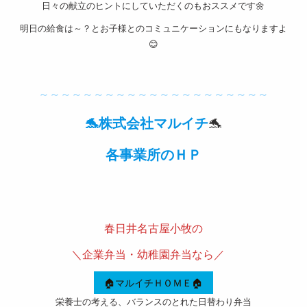
日々の献立のヒントにしていただくのもおススメです🌼
取引法
明日の給食は～？とお子様とのコミュニケーションにもなりますよ
に基づ
😊
く表記
———————————————————-
サイト
～～～～～～～～～～～～～～～～～～～～～
マップ
🐬株式会社マルイチ
🐬
各事業所のＨＰ
———————————————————-
春日井名古屋小牧の
＼企業弁当・幼稚園弁当なら／
🏠マルイチＨＯＭＥ🏠
栄養士の考える、バランスのとれた日替わり弁当