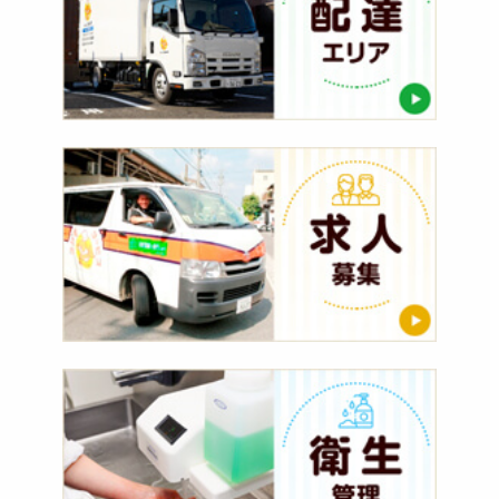
ア
求
人
募
集
衛
生
管
理