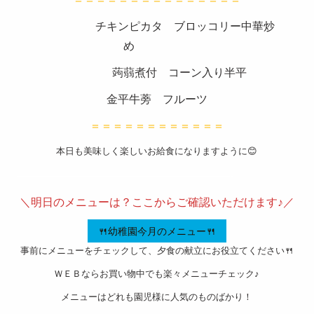
スタッ
チキンピカタ ブロッコリー中華炒
フブロ
め
グ
蒟蒻煮付 コーン入り半平
よくあ
金平牛蒡 フルーツ
るご質
＝＝＝＝＝＝＝＝＝＝＝＝
問
本日も美味しく楽しいお給食になりますように😊
衛生管
———————————————————-
理
＼明日のメニューは？ここからご確認いただけます♪／
お問い
🍴幼稚園今月のメニュー🍴
合わせ
事前にメニューをチェックして、夕食の献立にお役立てください🍴
会社概
ＷＥＢならお買い物中でも楽々メニューチェック♪
要
メニューはどれも園児様に人気のものばかり！
特定商