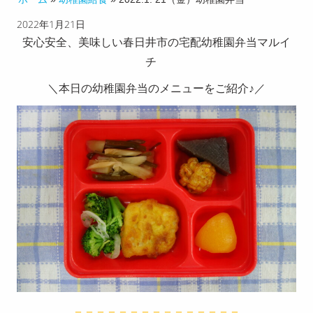
2022年1月21日
チのこ
安心安全、美味しい春日井市の宅配幼稚園弁当マルイ
だわり
チ
配達エ
＼本日の幼稚園弁当のメニューをご紹介♪／
リア
お客様
の声
献立メ
ニュー
求人募
集
お知ら
せ
＝＝＝＝＝＝＝＝＝＝＝＝＝＝＝