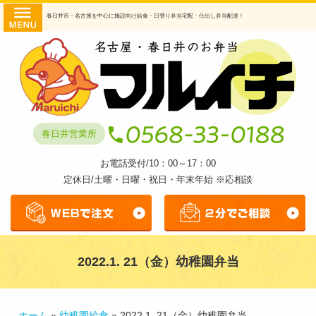
コ
HOME
春日井市・名古屋を中心に施設向け給食・日替り弁当宅配・仕出し弁当配達！
ン
商品・
テ
ン
提供サ
ツ
へ
ービス
ス
日替わ
キ
春日井営業所
ッ
り弁当
プ
お電話受付/10：00～17：00
幼稚園
定休日/土曜・日曜・祝日・年末年始 ※応相談
給食
透析食
弁当
2022.1. 21（金）幼稚園弁当
仕出し
弁当
マルイ
ホーム
»
幼稚園給食
»
2022.1. 21（金）幼稚園弁当