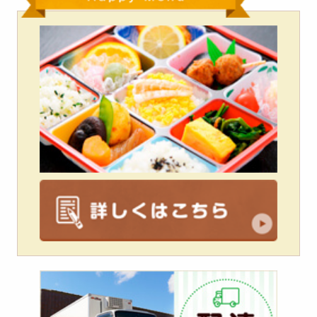
配
達
エ
リ