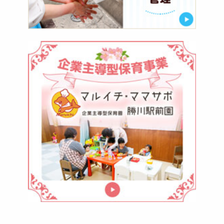
マ
ル
イ
チ・
マ
マ
サ
ポ