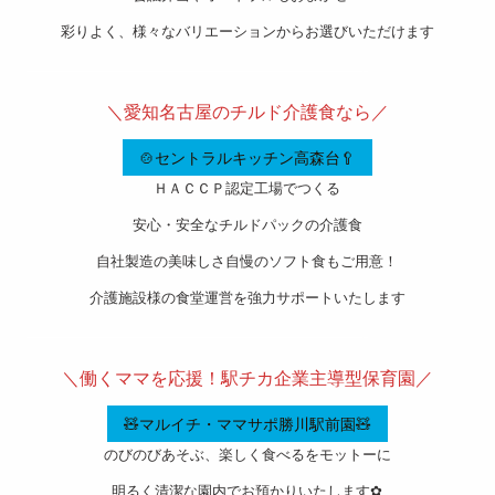
彩りよく、様々なバリエーションからお選びいただけます
———————————————————-
＼愛知名古屋のチルド介護食なら／
🍲セントラルキッチン高森台🥄
ＨＡＣＣＰ認定工場でつくる
安心・安全なチルドパックの介護食
自社製造の美味しさ自慢のソフト食もご用意！
介護施設様の食堂運営を強力サポートいたします
———————————————————-
＼働くママを応援！駅チカ企業主導型保育園／
🧸マルイチ・ママサポ勝川駅前園🧸
のびのびあそぶ、楽しく食べるをモットーに
明るく清潔な園内でお預かりいたします✿