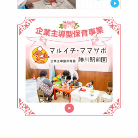
マ
ル
イ
チ・
マ
マ
サ
ポ