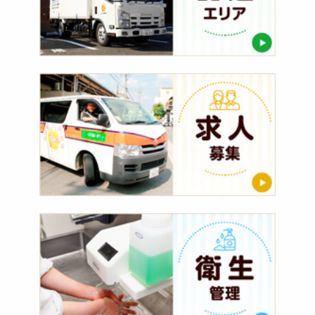
求
人
募
集
衛
生
管
理