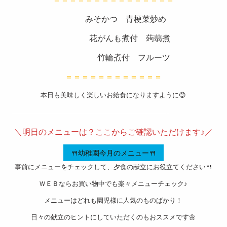
スタッ
みそかつ 青梗菜炒め
フブロ
花がんも煮付 蒟蒻煮
グ
竹輪煮付 フルーツ
よくあ
＝＝＝＝＝＝＝＝＝＝＝＝
るご質
本日も美味しく楽しいお給食になりますように😊
問
———————————————————-
衛生管
＼明日のメニューは？ここからご確認いただけます♪／
理
お問い
🍴幼稚園今月のメニュー🍴
事前にメニューをチェックして、夕食の献立にお役立てください🍴
合わせ
ＷＥＢならお買い物中でも楽々メニューチェック♪
会社概
メニューはどれも園児様に人気のものばかり！
要
日々の献立のヒントにしていただくのもおススメです🌼
特定商