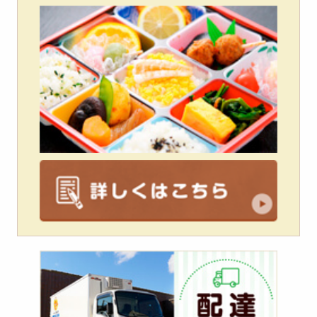
配
達
エ
リ
ア