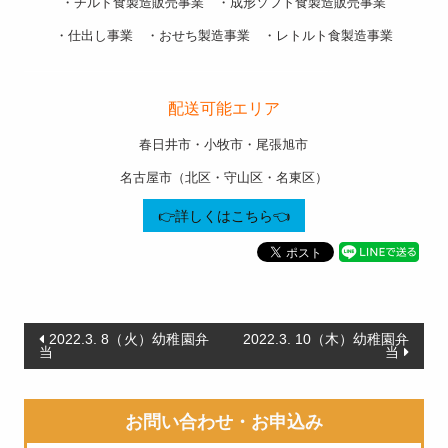
・チルド食製造販売事業 ・成形ソフト食製造販売事業
・仕出し事業 ・おせち製造事業 ・レトルト食製造事業
———————————————————-
配送可能エリア
春日井市・小牧市・尾張旭市
名古屋市（北区・守山区・名東区）
👉詳しくはこちら👈
投
2022.3. 8（火）幼稚園弁
2022.3. 10（木）幼稚園弁
当
当
稿
ナ
お問い合わせ・お申込み