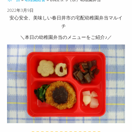
2022年3月9日
チのこ
安心安全、美味しい春日井市の宅配幼稚園弁当マルイ
だわり
チ
配達エ
＼本日の幼稚園弁当のメニューをご紹介♪／
リア
お客様
の声
献立メ
ニュー
求人募
集
お知ら
せ
＝＝＝＝＝＝＝＝＝＝＝＝＝＝＝