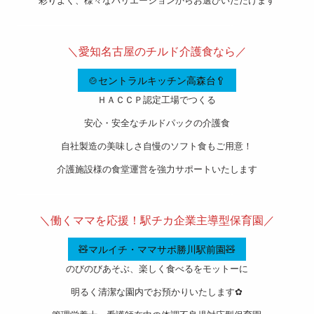
彩りよく、様々なバリエーションからお選びいただけます
———————————————————-
＼愛知名古屋のチルド介護食なら／
🍲セントラルキッチン高森台🥄
ＨＡＣＣＰ認定工場でつくる
安心・安全なチルドパックの介護食
自社製造の美味しさ自慢のソフト食もご用意！
介護施設様の食堂運営を強力サポートいたします
———————————————————-
＼働くママを応援！駅チカ企業主導型保育園／
🧸マルイチ・ママサポ勝川駅前園🧸
のびのびあそぶ、楽しく食べるをモットーに
明るく清潔な園内でお預かりいたします✿