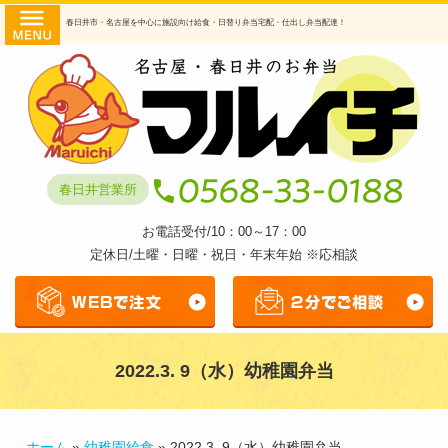
コ
HOME
春日井市・名古屋を中心に施設向け給食・日替り弁当宅配・仕出し弁当配達！
ン
商品・
テ
ン
提供サ
ツ
へ
ービス
ス
日替わ
キ
春日井営業所
ッ
り弁当
プ
お電話受付/10：00～17：00
幼稚園
定休日/土曜・日曜・祝日・年末年始 ※応相談
給食
透析食
弁当
2022.3. 9（水）幼稚園弁当
仕出し
弁当
マルイ
ホーム
»
幼稚園給食
»
2022.3. 9（水）幼稚園弁当