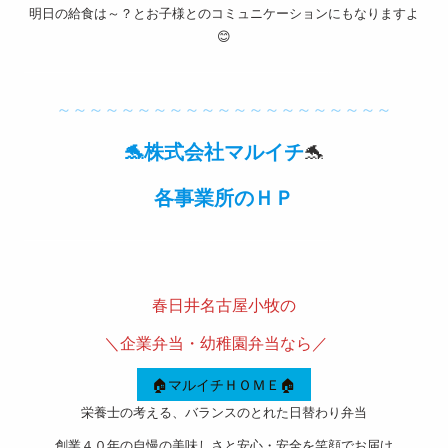
明日の給食は～？とお子様とのコミュニケーションにもなりますよ
取引法
😊
に基づ
———————————————————-
く表記
～～～～～～～～～～～～～～～～～～～～～
サイト
🐬株式会社マルイチ
🐬
マップ
各事業所のＨＰ
———————————————————-
春日井名古屋小牧の
＼企業弁当・幼稚園弁当なら／
🏠マルイチＨＯＭＥ🏠
栄養士の考える、バランスのとれた日替わり弁当
創業４０年の自慢の美味しさと安心・安全を笑顔でお届け