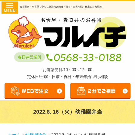
コ
HOME
春日井市・名古屋を中心に施設向け給食・日替り弁当宅配・仕出し弁当配達！
ン
商品・
テ
ン
提供サ
ツ
へ
ービス
ス
日替わ
キ
春日井営業所
ッ
り弁当
プ
お電話受付/10：00～17：00
幼稚園
定休日/土曜・日曜・祝日・年末年始 ※応相談
給食
透析食
弁当
2022.8. 16（火）幼稚園弁当
仕出し
弁当
マルイ
ホーム
»
幼稚園給食
»
2022.8. 16（火）幼稚園弁当