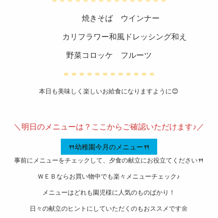
スタッ
焼きそば ウインナー
フブロ
カリフラワー和風ドレッシング和え
グ
野菜コロッケ フルーツ
よくあ
＝＝＝＝＝＝＝＝＝＝＝＝
るご質
本日も美味しく楽しいお給食になりますように😊
問
———————————————————-
衛生管
＼明日のメニューは？ここからご確認いただけます♪／
理
お問い
🍴幼稚園今月のメニュー🍴
事前にメニューをチェックして、夕食の献立にお役立てください🍴
合わせ
ＷＥＢならお買い物中でも楽々メニューチェック♪
会社概
メニューはどれも園児様に人気のものばかり！
要
日々の献立のヒントにしていただくのもおススメです🌼
特定商