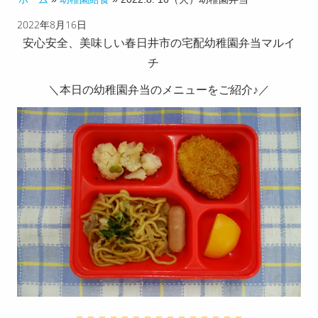
2022年8月16日
チのこ
安心安全、美味しい春日井市の宅配幼稚園弁当マルイ
だわり
チ
配達エ
＼本日の幼稚園弁当のメニューをご紹介♪／
リア
お客様
の声
献立メ
ニュー
求人募
集
お知ら
せ
＝＝＝＝＝＝＝＝＝＝＝＝＝＝＝