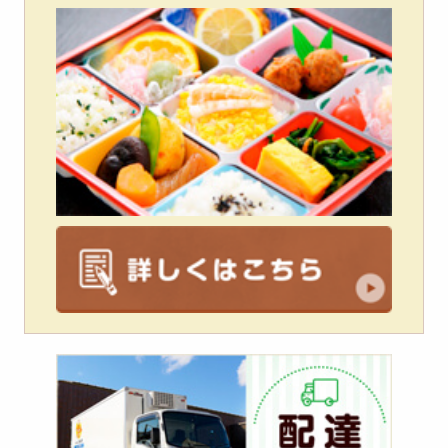
配
達
エ
リ
ア