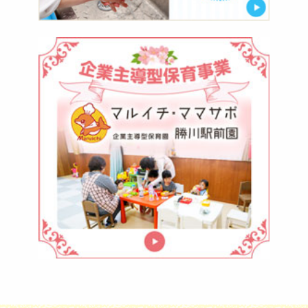
マ
ル
イ
チ・
マ
マ
サ
ポ