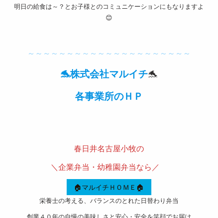
明日の給食は～？とお子様とのコミュニケーションにもなりますよ
取引法
😊
に基づ
———————————————————-
く表記
～～～～～～～～～～～～～～～～～～～～～
サイト
🐬株式会社マルイチ
🐬
マップ
各事業所のＨＰ
———————————————————-
春日井名古屋小牧の
＼企業弁当・幼稚園弁当なら／
🏠マルイチＨＯＭＥ🏠
栄養士の考える、バランスのとれた日替わり弁当
創業４０年の自慢の美味しさと安心・安全を笑顔でお届け