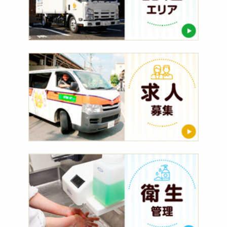
求
人
募
集
衛
生
管
理