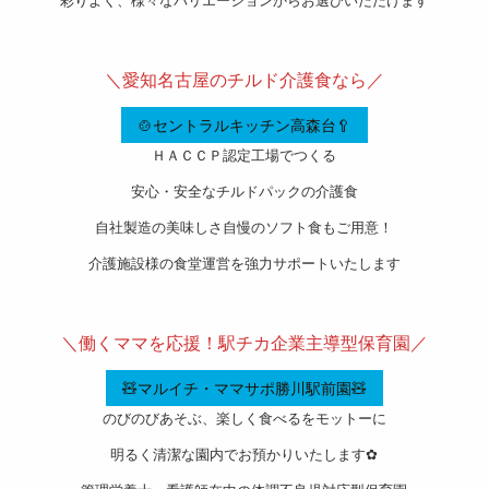
彩りよく、様々なバリエーションからお選びいただけます
———————————————————-
＼愛知名古屋のチルド介護食なら／
🍲セントラルキッチン高森台🥄
ＨＡＣＣＰ認定工場でつくる
安心・安全なチルドパックの介護食
自社製造の美味しさ自慢のソフト食もご用意！
介護施設様の食堂運営を強力サポートいたします
———————————————————-
＼働くママを応援！駅チカ企業主導型保育園／
🧸マルイチ・ママサポ勝川駅前園🧸
のびのびあそぶ、楽しく食べるをモットーに
明るく清潔な園内でお預かりいたします✿