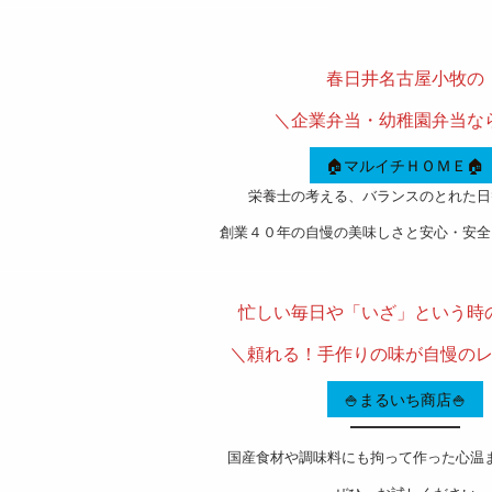
———————————————————-
春日井名古屋小牧の
＼企業弁当・幼稚園弁当
🏠マルイチＨＯＭＥ🏠
栄養士の考える、バランスのとれた日
創業４０年の自慢の美味しさと安心・安全
———————————————————-
忙しい毎日や「いざ」という時
＼頼れる！手作りの味が自慢の
🍚まるいち商店🍚
国産食材や調味料にも拘って作った心温