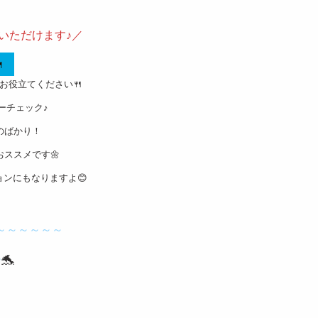
いただけます♪／

お役立てください🍴
ーチェック♪
のばかり！
ススメです🌼
ンにもなりますよ😊
～～～～～～
チ
🐬