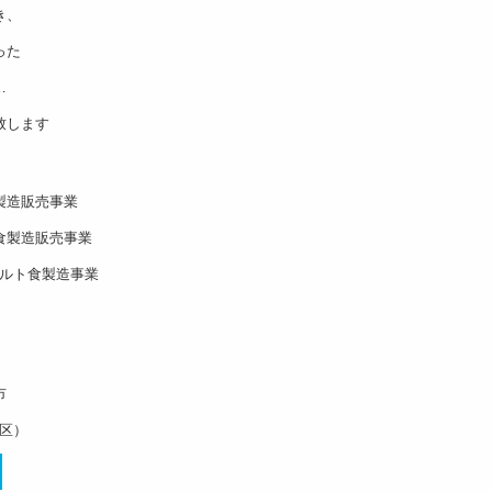
き、
った
…
致します
製造販売事業
食製造販売事業
ルト食製造事業
市
区）