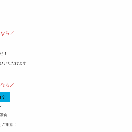
ルなら／
せ！
びいただけます
食なら／
🥄
る
護食
もご用意！