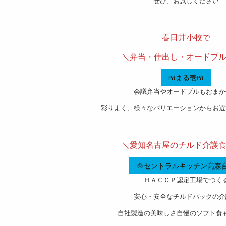
ぜひ、お試しください
———————————————————-
春日井小牧で
＼弁当・仕出し・オードブ
🍱まる壱🍱
会議弁当やオードブルもおまか
彩りよく、様々なバリエーションからお選
———————————————————-
＼愛知名古屋のチルド介護
🍲セントラルキッチン高森台
ＨＡＣＣＰ認定工場でつく
安心・安全なチルドパックの介
自社製造の美味しさ自慢のソフト食