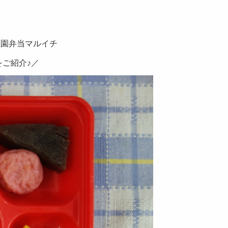
稚園弁当マルイチ
ご紹介♪／