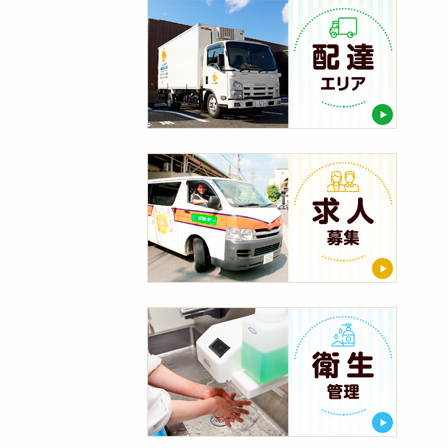
配
達
エ
リ
ア
求
人
募
集
衛
生
管
理