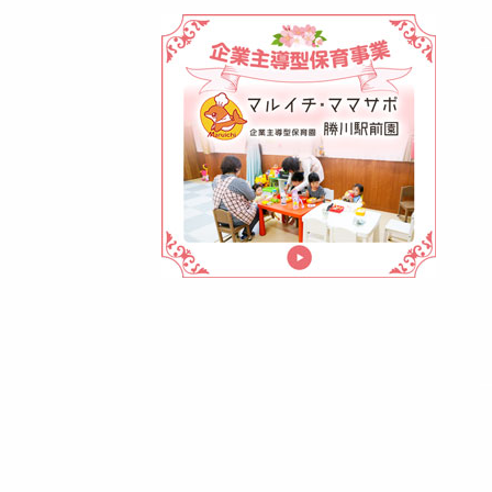
マ
ル
イ
チ・
マ
マ
サ
ポ