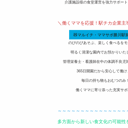
介護施設様の食堂運営を強力サポート
———————————————————-
＼働くママを応援！駅チカ企業主
🧸マルイチ・ママサポ勝川駅前
のびのびあそぶ、楽しく食べるをモ
明るく清潔な園内でお預かりいた
管理栄養士・看護師在中の体調不良児
365日開園だから安心して働け
毎日の持ち物もおむつのみ
働くママに寄り添った充実サポ
———————————————————-
～～～～～～～～～～～～～～～
多方面から新しい食文化の可能性