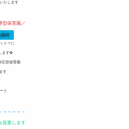
いたします
導型保育園／
園🧸
ットーに
します✿
対応型保育園
ます
！
ート
～～～～～～
を提案します