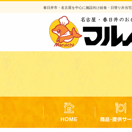
コ
春日井市・名古屋を中心に施設向け給食・日替り弁当宅
ン
テ
ン
ツ
へ
ス
キ
ッ
プ
マルイチのこだわり
会社概要