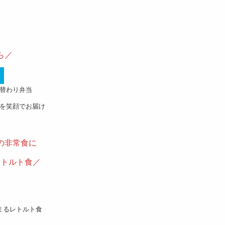
なら／
替わり弁当
を笑顔でお届け
の非常食に
レトルト食／
まるレトルト食