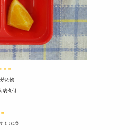
＝＝＝
炒め物
蒻煮付
＝＝
すように😊