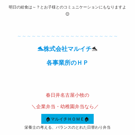
明日の給食は～？とお子様とのコミュニケーションにもなりますよ
取引法
😊
に基づ
———————————————————-
く表記
～～～～～～～～～～～～～～～～～～～～～
サイト
🐬株式会社マルイチ
🐬
マップ
各事業所のＨＰ
———————————————————-
春日井名古屋小牧の
＼企業弁当・幼稚園弁当なら／
🏠マルイチＨＯＭＥ🏠
栄養士の考える、バランスのとれた日替わり弁当