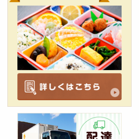
配
達
エ
リ
ア