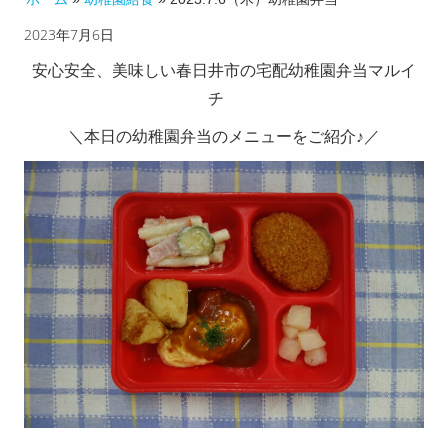
2023年7月6日
チのこ
だわり
安心安全、美味しい春日井市の宅配幼稚園弁当マルイ
チ
配達エ
＼本日の幼稚園弁当のメニューをご紹介♪／
リア
お客様
の声
献立メ
ニュー
求人募
集
お知ら
せ