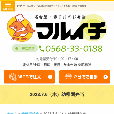
コ
HOME
春日井市・名古屋を中心に施設向け給食・日替り弁当宅配・仕出し弁当配達！
ン
商品・
テ
ン
提供サ
ツ
へ
ービス
ス
日替わ
キ
春日井営業所
ッ
り弁当
プ
お電話受付/10：00～17：00
幼稚園
定休日/土曜・日曜・祝日・年末年始 ※応相談
給食
透析食
弁当
2023.7.6（木）幼稚園弁当
仕出し
弁当
マルイ
ホーム
»
幼稚園給食
»
2023.7.6（木）幼稚園弁当