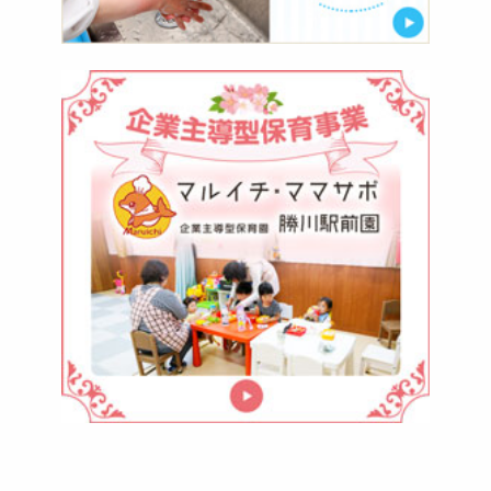
マ
ル
イ
チ・
マ
マ
サ
ポ