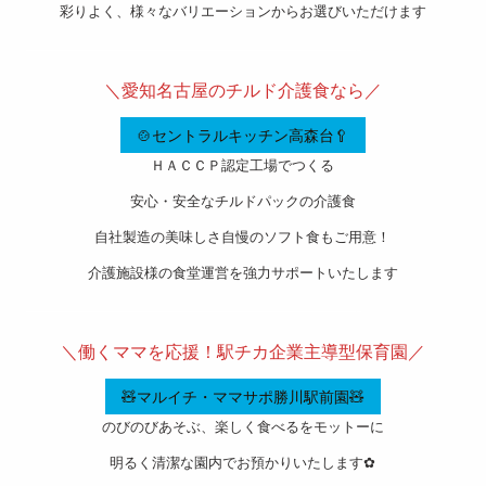
彩りよく、様々なバリエーションからお選びいただけます
———————————————————-
＼愛知名古屋のチルド介護食なら／
🍲セントラルキッチン高森台🥄
ＨＡＣＣＰ認定工場でつくる
安心・安全なチルドパックの介護食
自社製造の美味しさ自慢のソフト食もご用意！
介護施設様の食堂運営を強力サポートいたします
———————————————————-
＼働くママを応援！駅チカ企業主導型保育園／
🧸マルイチ・ママサポ勝川駅前園🧸
のびのびあそぶ、楽しく食べるをモットーに
明るく清潔な園内でお預かりいたします✿