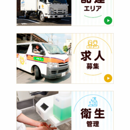
求
人
募
集
衛
生
管
理