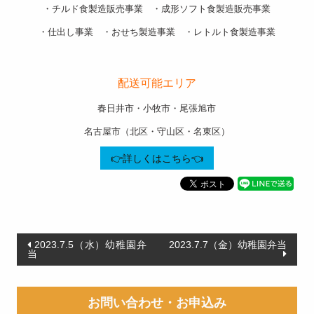
・チルド食製造販売事業 ・成形ソフト食製造販売事業
・仕出し事業 ・おせち製造事業 ・レトルト食製造事業
———————————————————-
配送可能エリア
春日井市・小牧市・尾張旭市
名古屋市（北区・守山区・名東区）
👉詳しくはこちら👈
投
2023.7.5（水）幼稚園弁
2023.7.7（金）幼稚園弁当
当
稿
ナ
お問い合わせ・お申込み