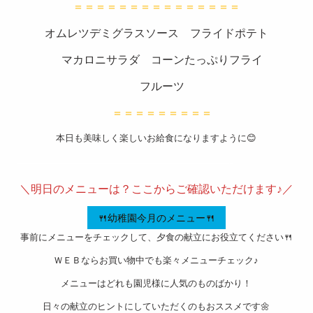
＝＝＝＝＝＝＝＝＝＝＝＝＝＝＝
スタッ
オムレツデミグラスソース フライドポテト
フブロ
グ
マカロニサラダ コーンたっぷりフライ
よくあ
フルーツ
るご質
＝＝＝＝＝＝＝＝＝
問
本日も美味しく楽しいお給食になりますように😊
衛生管
———————————————————-
理
＼明日のメニューは？ここからご確認いただけます♪／
お問い
🍴幼稚園今月のメニュー🍴
合わせ
事前にメニューをチェックして、夕食の献立にお役立てください🍴
会社概
ＷＥＢならお買い物中でも楽々メニューチェック♪
要
メニューはどれも園児様に人気のものばかり！
特定商
日々の献立のヒントにしていただくのもおススメです🌼