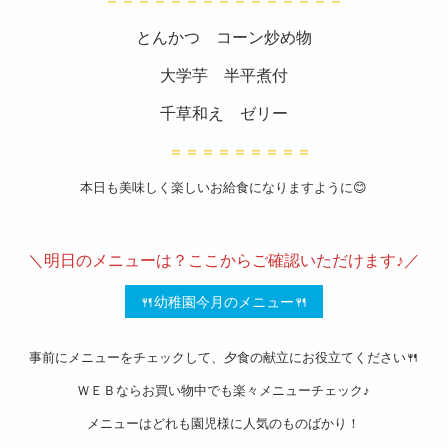
スタッ
とんかつ コーン炒め物
フブロ
大学芋 半平煮付
グ
千草和え ゼリー
よくあ
＝＝＝＝＝＝＝＝＝
るご質
本日も美味しく楽しいお給食になりますように😊
問
———————————————————-
衛生管
＼明日のメニューは？ここからご確認いただけます♪／
理
お問い
🍴幼稚園今月のメニュー🍴
合わせ
事前にメニューをチェックして、夕食の献立にお役立てください🍴
会社概
ＷＥＢならお買い物中でも楽々メニューチェック♪
要
メニューはどれも園児様に人気のものばかり！
特定商