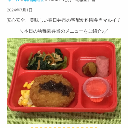
2024年7月1日
チのこ
だわり
安心安全、美味しい春日井市の宅配幼稚園弁当マルイチ
配達エ
＼本日の幼稚園弁当のメニューをご紹介♪／
リア
お客様
の声
献立メ
ニュー
求人募
集
お知ら
せ
＝＝＝＝＝＝＝＝＝＝＝＝＝＝＝