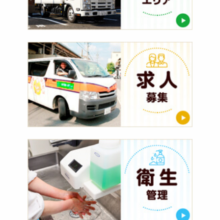
求
人
募
集
衛
生
管
理