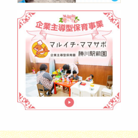
マ
ル
イ
チ・
マ
マ
サ
ポ