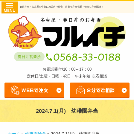
コ
HOME
春日井市・名古屋を中心に施設向け給食・日替り弁当宅配・仕出し弁当配達！
ン
商品・
テ
ン
提供サ
ツ
へ
ービス
ス
日替わ
キ
春日井営業所
ッ
り弁当
プ
お電話受付/10：00～17：00
幼稚園
定休日/土曜・日曜・祝日・年末年始 ※応相談
給食
透析食
弁当
2024.7.1(月) 幼稚園弁当
仕出し
弁当
マルイ
ホーム
»
幼稚園給食
»
2024.7.1(月) 幼稚園弁当