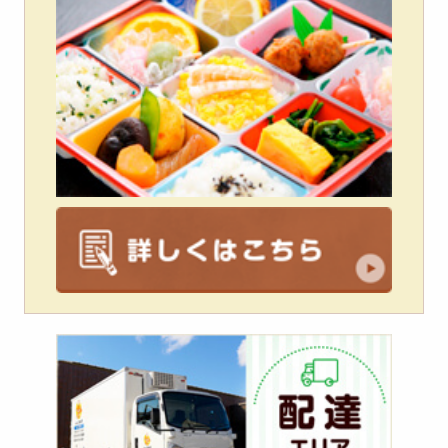
配
達
エ
リ
ア