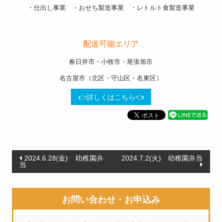
・仕出し事業 ・おせち製造事業 ・レトルト食製造事業
———————————————————-
配送可能エリア
春日井市・小牧市・尾張旭市
名古屋市（北区・守山区・名東区）
👉詳しくはこちら👈
投
2024.6.28(金) 幼稚園弁
2024.7.2(火) 幼稚園弁当
当
稿
ナ
お問い合わせ・お申込み
ビ