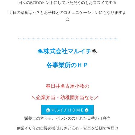
日々の献立のヒントにしていただくのもおススメです🌼
取引法
明日の給食は～？とお子様とのコミュニケーションにもなりますよ
に基づ
😊
く表記
———————————————————-
～～～～～～～～～～～～～～～～～～～～～
サイト
マップ
🐬株式会社マルイチ
🐬
各事業所のＨＰ
———————————————————-
春日井名古屋小牧の
＼企業弁当・幼稚園弁当なら／
🏠マルイチＨＯＭＥ🏠
栄養士の考える、バランスのとれた日替わり弁当
創業４０年の自慢の美味しさと安心・安全を笑顔でお届け