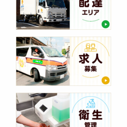
ア
求
人
募
集
衛
生
管
理