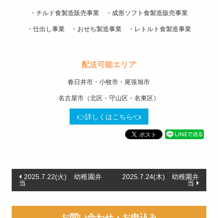
・チルド食製造販売事業 ・成形ソフト食製造販売事業
・仕出し事業 ・おせち製造事業 ・レトルト食製造事業
———————————————————-
配送可能エリア
春日井市・小牧市・尾張旭市
名古屋市（北区・守山区・名東区）
👉詳しくはこちら👈
投
2025.7.22(火) 幼稚園弁
2025.7.24(木) 幼稚園弁
当
当
稿
ナ
お問い合わせ・お申込み