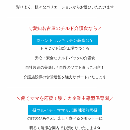
彩りよく、様々なバリエーションからお選びいただけます
———————————————————-
＼愛知名古屋のチルド介護食なら／
🍲セントラルキッチン高森台🥄
ＨＡＣＣＰ認定工場でつくる
安心・安全なチルドパックの介護食
自社製造の美味しさ自慢のソフト食もご用意！
介護施設様の食堂運営を強力サポートいたします
———————————————————-
＼働くママを応援！駅チカ企業主導型保育園／
🧸マルイチ・ママサポ勝川駅前園🧸
のびのびあそぶ、楽しく食べるをモットーに
明るく清潔な園内でお預かりいたします✿