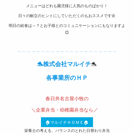
メニューはどれも園児様に人気のものばかり！
取引法
日々の献立のヒントにしていただくのもおススメです🌼
に基づ
明日の給食は～？とお子様とのコミュニケーションにもなりますよ
く表記
😊
サイト
———————————————————-
マップ
～～～～～～～～～～～～～～～～～～～～～
🐬株式会社マルイチ
🐬
各事業所のＨＰ
———————————————————-
春日井名古屋小牧の
＼企業弁当・幼稚園弁当なら／
🏠マルイチＨＯＭＥ🏠
栄養士の考える、バランスのとれた日替わり弁当