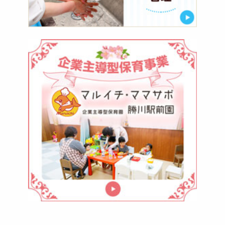
マ
ル
イ
チ・
マ
マ
サ
ポ