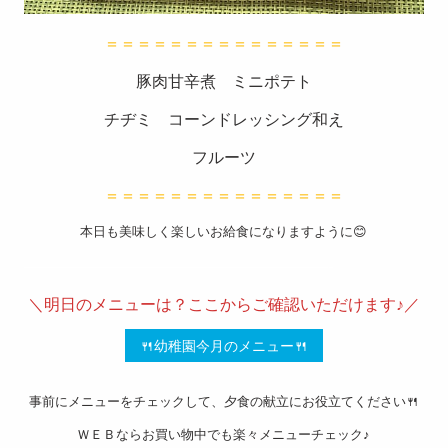
スタッ
＝＝＝＝＝＝＝＝＝＝＝＝＝＝＝
フブロ
豚肉甘辛煮 ミニポテト
グ
チヂミ コーンドレッシング和え
よくあ
るご質
フルーツ
問
＝＝＝＝＝＝＝＝＝＝＝＝＝＝＝
衛生管
本日も美味しく楽しいお給食になりますように😊
理
———————————————————-
お問い
＼明日のメニューは？ここからご確認いただけます♪／
合わせ
🍴幼稚園今月のメニュー🍴
会社概
事前にメニューをチェックして、夕食の献立にお役立てください🍴
要
ＷＥＢならお買い物中でも楽々メニューチェック♪
特定商