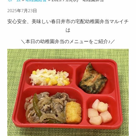
2025年7月23日
チのこ
だわり
安心安全、美味しい春日井市の宅配幼稚園弁当マルイチ
は
配達エ
＼本日の幼稚園弁当のメニューをご紹介♪／
リア
お客様
の声
献立メ
ニュー
求人募
集
お知ら
せ