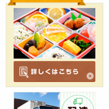
配
達
エ
リ