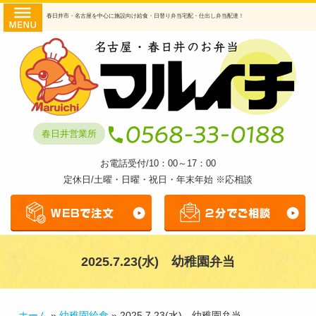
コ
HOME
春日井市・名古屋を中心に施設向け給食・日替り弁当宅配・仕出し弁当配達！
ン
商品・
テ
ン
提供サ
ツ
へ
ービス
ス
日替わ
キ
春日井営業所
ッ
り弁当
プ
お電話受付/10：00～17：00
幼稚園
定休日/土曜・日曜・祝日・年末年始 ※応相談
給食
透析食
弁当
2025.7.23(水) 幼稚園弁当
仕出し
弁当
マルイ
ホーム
»
幼稚園給食
»
2025.7.23(水) 幼稚園弁当